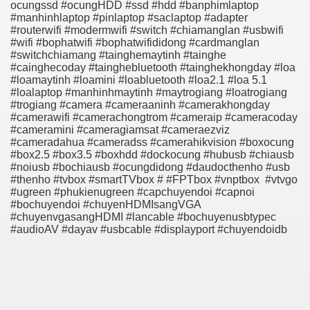
ocungssd #ocungHDD #ssd #hdd #banphimlaptop
#manhinhlaptop #pinlaptop #saclaptop #adapter
#routerwifi #modermwifi #switch #chiamanglan #usbwifi
#wifi #bophatwifi #bophatwifididong #cardmanglan
#switchchiamang #tainghemaytinh #tainghe
#cainghecoday #tainghebluetooth #tainghekhongday #loa
#loamaytinh #loamini #loabluetooth #loa2.1 #loa 5.1
#loalaptop #manhinhmaytinh #maytrogiang #loatrogiang
#trogiang #camera #cameraaninh #camerakhongday
#camerawifi #camerachongtrom #cameraip #cameracoday
#cameramini #cameragiamsat #cameraezviz
#cameradahua #cameradss #camerahikvision #boxocung
#box2.5 #box3.5 #boxhdd #dockocung #hubusb #chiausb
#noiusb #bochiausb #ocungdidong #daudocthenho #usb
#thenho #tvbox #smartTVbox # #FPTbox #vnptbox
#vtvgo
#ugreen #phukienugreen #capchuyendoi #capnoi
#bochuyendoi #chuyenHDMIsangVGA
#chuyenvgasangHDMI #lancable #bochuyenusbtypec
#audioAV #dayav #usbcable #displayport #chuyendoidb