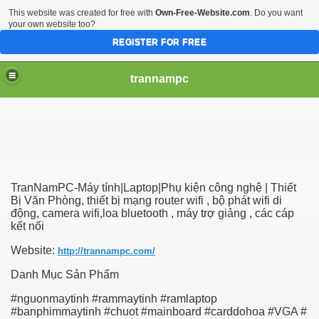
This website was created for free with
Own-Free-Website.com
. Do you want
your own website too?
REGISTER FOR FREE
trannampc
TranNamPC-Máy tính|Laptop|Phụ kiện công nghệ | Thiết
Bị Văn Phòng, thiết bị mạng router wifi , bộ phát wifi di
động, camera wifi,loa bluetooth , máy trợ giảng , các cáp
kết nối
Website:
http://trannampc.com/
Danh Mục Sản Phẩm
#nguonmaytinh #rammaytinh #ramlaptop
#banphimmaytinh #chuot #mainboard #carddohoa #VGA #